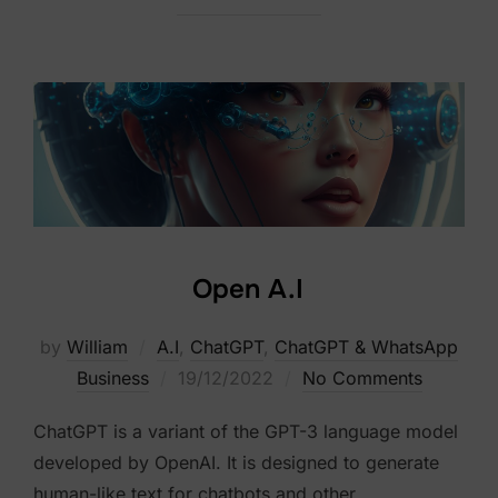
Open A.I
by
William
A.I
,
ChatGPT
,
ChatGPT & WhatsApp
Posted
Business
19/12/2022
No Comments
on
ChatGPT is a variant of the GPT-3 language model
developed by OpenAI. It is designed to generate
human-like text for chatbots and other