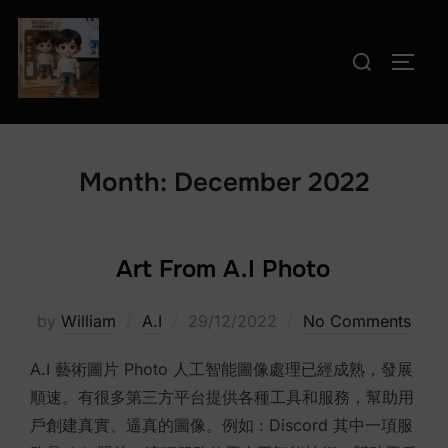
Skip
to
Search
TOGG
content
for:
Month:
December 2022
Art From A.I Photo
Posted
by
William
A.I
29/12/2022
No Comments
on
A.I 藝術圖片 Photo 人工智能圖像處理已經成熟，發展
順速。有很多第三方平台提供各種工具和服務，幫助用
戶創建真實、逼真的圖像。例如 : Discord 其中一項服