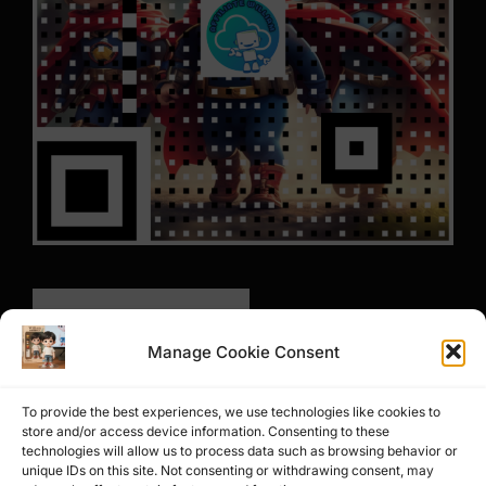
Manage Cookie Consent
To provide the best experiences, we use technologies like cookies to
store and/or access device information. Consenting to these
technologies will allow us to process data such as browsing behavior or
unique IDs on this site. Not consenting or withdrawing consent, may