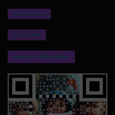
Sweetsweirdo.com
nam wah middle
direct.me - Affiliate William