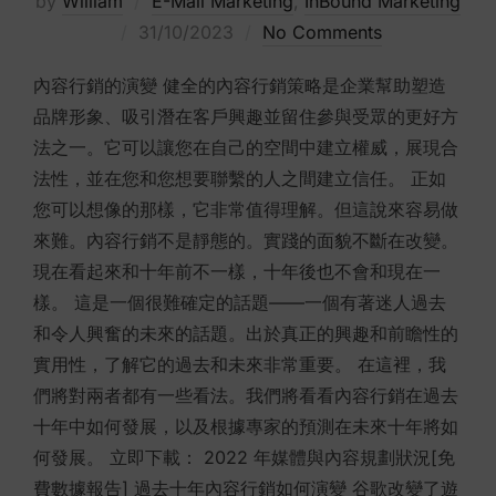
by
William
E-Mail Marketing
,
InBound Marketing
Posted
31/10/2023
No Comments
on
內容行銷的演變 健全的內容行銷策略是企業幫助塑造
品牌形象、吸引潛在客戶興趣並留住參與受眾的更好方
法之一。它可以讓您在自己的空間中建立權威，展現合
法性，並在您和您想要聯繫的人之間建立信任。 正如
您可以想像的那樣，它非常值得理解。但這說來容易做
來難。內容行銷不是靜態的。實踐的面貌不斷在改變。
現在看起來和十年前不一樣，十年後也不會和現在一
樣。 這是一個很難確定的話題——一個有著迷人過去
和令人興奮的未來的話題。出於真正的興趣和前瞻性的
實用性，了解它的過去和未來非常重要。 在這裡，我
們將對兩者都有一些看法。我們將看看內容行銷在過去
十年中如何發展，以及根據專家的預測在未來十年將如
何發展。 立即下載： 2022 年媒體與內容規劃狀況[免
費數據報告] 過去十年內容行銷如何演變 谷歌改變了遊