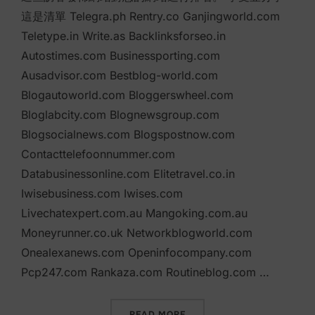
這是清單 Telegra.ph Rentry.co Ganjingworld.com
Teletype.in Write.as Backlinksforseo.in
Autostimes.com Businessporting.com
Ausadvisor.com Bestblog-world.com
Blogautoworld.com Bloggerswheel.com
Bloglabcity.com Blognewsgroup.com
Blogsocialnews.com Blogspostnow.com
Contacttelefoonnummer.com
Databusinessonline.com Elitetravel.co.in
Iwisebusiness.com Iwises.com
Livechatexpert.com.au Mangoking.com.au
Moneyrunner.co.uk Networkblogworld.com
Onealexanews.com Openinfocompany.com
Pcp247.com Rankaza.com Routineblog.com …
“超過 39 個免費訪客發文網
READ MORE