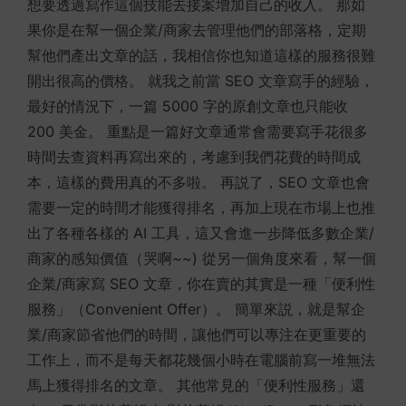
想要透過寫作這個技能去接案增加自己的收入。 那如
果你是在幫一個企業/商家去管理他們的部落格，定期
幫他們產出文章的話，我相信你也知道這樣的服務很難
開出很高的價格。 就我之前當 SEO 文章寫手的經驗，
最好的情況下，一篇 5000 字的原創文章也只能收
200 美金。 重點是一篇好文章通常會需要寫手花很多
時間去查資料再寫出來的，考慮到我們花費的時間成
本，這樣的費用真的不多啦。 再説了，SEO 文章也會
需要一定的時間才能獲得排名，再加上現在市場上也推
出了各種各樣的 AI 工具，這又會進一步降低多數企業/
商家的感知價值（哭啊~~) 從另一個角度來看，幫一個
企業/商家寫 SEO 文章，你在賣的其實是一種「便利性
服務」（Convenient Offer）。 簡單來説，就是幫企
業/商家節省他們的時間，讓他們可以專注在更重要的
工作上，而不是每天都花幾個小時在電腦前寫一堆無法
馬上獲得排名的文章。 其他常見的「便利性服務」還