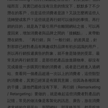
端而言，其實已經在沒有注意的情況下，默默多了不少
潛在的客戶，但是這些消費者是誰？又該怎麼將這些人
流轉變成客戶？這些就是再行銷可以做到的事情。再行
銷的目的，就是為了吸引用戶在離開網站之後，可以再
度回來，增加消費者與品牌之間的「接觸點」，來帶動
潛在銷售。 「再行銷」與「一般行銷」的差異是，針
對那群已經對產品有興趣或對品牌有初步認識的用戶，
所以再行銷投遞廣告的對象，就不會是隨便的受眾。最
常見的再行銷受眾，是那些把產品放進購物車、卻沒有
完成最後一步購買行動的消費者，或者是已經進入過網
站、查看同一個產品超過一次以上的消費者，這些類型
的消費者，其實已經算是有購買意圖，但因為各種因素
的干擾，讓他們最終沒有下單。 再行銷（Remarketing
/ Retargeting）要做的，就是喚起這些消費者對產品的
記憶，常見的做法像是客製化的訊息、廣告，放在消費
者常經的交易平台、新聞網站、部落格等等，都是投放