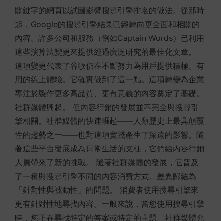
關鍵字的網頁以試圖影響搜尋引擎排名的做法。從那時
起，Google的搜尋引擎結果已經轉向更全面和相關的
內容。許多公司和服務（例如Captain Words）已利用
這些演算法變更來提供經過廣泛研究的最佳化文章。
這項變更代表了谷歌仍在不斷努力為用戶提供積極、有
用的線上體驗。它確實做到了這一點。這項轉變為企業
專注於製作更多高品質、更有意義的內容奠定了基礎。
社群媒體興起。 但內容行銷的發展並不完全與搜尋引
擎相關。社群媒體的快速崛起——人類歷史上最具顛覆
性的趨勢之一——也對這項實踐產生了深遠的影響。隨
著這些平台發展成為日常生活的支柱，它們給內容行銷
人員帶來了新的挑戰。 隨著社群媒體的發展，它普及
了一種與搜尋引擎不同的內容消費方式。差異歸結為
「針對性與被動性」的問題。 消費者使用搜尋引擎來
更有針對性地尋找內容。一般來說，當您使用搜尋引擎
時，您正在尋找特定的答案或特定的主題。社群媒體允