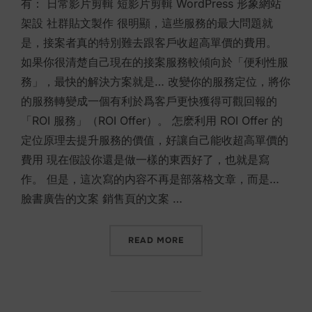
有： 日常影片剪輯 短影片剪輯 WordPress 形象網站
架設 社群貼文製作 很明顯，這些服務的最大問題就
是，接案者真的特別難去跟客戶收超高單價的費用。
如果你很清楚自己現在的接案服務較傾向於「便利性服
務」，最快的解決方案就是… 改變你的服務定位，將你
的服務轉變成一個有利於爲客戶更快獲得可觀回報的
「ROI 服務」（ROI Offer）。 怎麽利用 ROI Offer 的
定位原理去提升服務的價值，好讓自己能收超高單價的
費用 現在假設你還是做一樣的東西好了，也就是寫
作。 但是，這次寫的内容不再是部落格文章，而是… ㅤ
臉書廣告的文案 銷售頁的文案 …
“擁有策略性服務定位的藝術”
READ MORE