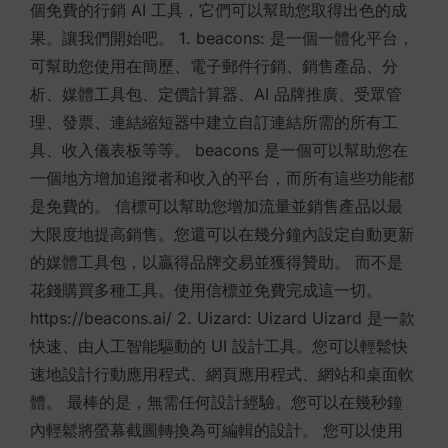
個免費的行銷 AI 工具，它們可以幫助您取得出色的成
果。讓我們開始吧。 1. beacons: 是一個一體化平台，
可幫助您使用在簡歷、電子郵件行銷、銷售產品、分
析、媒體工具包、定價計算器、AI 品牌推廣、受眾管
理、發票、連結縮短器中建立自訂連結所需的所有工
具、收入儀表板等等。 beacons 是一個可以幫助您在
一個地方增加追蹤者和收入的平台，而所有這些功能都
是免費的。 信標可以幫助您增加流量並銷售產品以最
大限度地提高銷售。您還可以在幾分鐘內設定自動更新
的媒體工具包，以贏得品牌交易並獲得贊助。 而不是
花錢購買多種工具。使用信標並免費完成這一切。
https://beacons.ai/ 2. Uizard: Uizard Uizard 是一款
快速、由人工智能驅動的 UI 設計工具。您可以輕鬆快
速地設計行動應用程式、網頁應用程式、網站和桌面軟
體。 最棒的是，無需任何設計經驗。您可以在幾秒鐘
內輕鬆將螢幕截圖轉換為可編輯的設計。 您可以使用