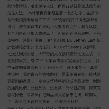
的消費體驗，引來更多人流，而再行銷就是達成此舉的
最佳方法。 為什麼再行銷很重要？七次法則，告訴你
為什麼消費者遲遲不下單 大部分的電商品牌應該都會
遇到，潛在消費者在網站上反覆看過商品，相互比較，
甚至都將產品加入購物車了，但卻遲遲沒有結帳、不完
成轉換。這樣的現象，便可以根據 Dr. Jeffrey Lant 統
計數據推衍出的七次法則（Rule of Seven）來解釋。
七次法則指的是，大部分的人在接觸產品七次之後，才
會實際購買，有 71％ 的消費者會在完成購買之前，就
中途離開購買流程了！ 花個三秒，停下來想一下真實
生活中，我們會有的購物路徑：通常不會在第一眼就購
買看到的產品，一定會先暫時將網站或商品保留，到別
的通路比價、比較品質，沒有第一時間就訂購，購買意
願就降低，或甚至在把商品加入購物車之後，時間久
了，就再也不會打開來看。 什麼是再行銷
Remarketing？用再行銷鎖定潛在客戶 對於賣家、品牌