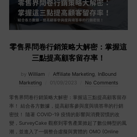
零售界問卷行銷策略大解密：掌握這
三點提高顧客留存率！
by
William
Affiliate Marketing
,
InBound
Posted
Marketing
01/09/2023
No Comments
on
零售界問卷行銷策略大解密：掌握這三點提高顧客留存
率！ 結合各方數據，提高顧客參與度與填答率的行銷
密技！ 隨著 COVID-19 疫情的影響與消費習慣的改
變，SurveyCake 觀察到零售產業掀起了數位轉型的風
潮，並進入了一個整合虛擬與實體的 OMO (Online