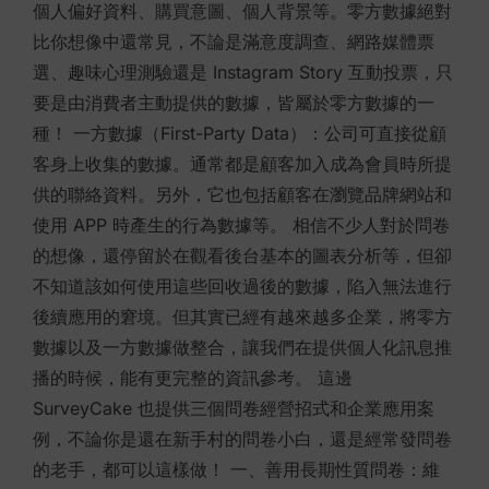
個人偏好資料、購買意圖、個人背景等。零方數據絕對
比你想像中還常見，不論是滿意度調查、網路媒體票
選、趣味心理測驗還是 Instagram Story 互動投票，只
要是由消費者主動提供的數據，皆屬於零方數據的一
種！ 一方數據（First-Party Data）：公司可直接從顧
客身上收集的數據。通常都是顧客加入成為會員時所提
供的聯絡資料。另外，它也包括顧客在瀏覽品牌網站和
使用 APP 時產生的行為數據等。 相信不少人對於問卷
的想像，還停留於在觀看後台基本的圖表分析等，但卻
不知道該如何使用這些回收過後的數據，陷入無法進行
後續應用的窘境。但其實已經有越來越多企業，將零方
數據以及一方數據做整合，讓我們在提供個人化訊息推
播的時候，能有更完整的資訊參考。 這邊
SurveyCake 也提供三個問卷經營招式和企業應用案
例，不論你是還在新手村的問卷小白，還是經常發問卷
的老手，都可以這樣做！ 一、善用長期性質問卷：維