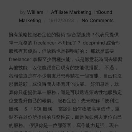
by
William
Affiliate Marketing
,
InBound
Posted
Marketing
19/12/2023
No Comments
on
擁有策略性服務定位的藝術 綜合型服務？代表只提供
單一服務的 freelancer 不用玩了？ deepmind 綜合型
服務有其優點，但缺點也是很明顯的： 那就是需要
freelancer 掌握至少兩種技能，或是愿意花時間去學習
其他技能，以便能跟自己現有的技能做搭配。 不過，
我相信還是有不少朋友只想專精在一個技能，自己也沒
那個意願，或沒時間去學習其他技能。 好消息是，就
算你只想提供單一服務，還是可以透過策略性地服務定
位去提升自己的報價。 服務定位：先來瞭解「便利性
服務」 & 「ROI 服務」 當談到如何收取高單價時，重
點不在於你所提供的服務性質，而是你如何去定位自己
的服務。 假設你是一位部落客，寫作能力超强，現在