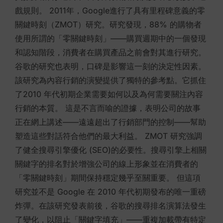
戲規則。 2011年，Google進行了具有里程碑意義的零
關鍵時刻（ZMOT）研究。研究發現，88% 的購物者
使用所謂的「零關鍵時刻」——購買週期中的一個發現
和認知階段，消費者在購買產品之前會對其進行研究。
谷歌的研究也表明，口碑是影響這一刻的決定性因素。
該研究為內容行銷的演變提供了獨特的參考點。它抓住
了2010 年代初期企業需要如何以及為何需要關注內容
行銷的本質。 這是不言而喻的證據，表明公司的故事
正在網上講述——遠遠超出了行銷部門的控制——幫助
塑造這些對話符合他們的最大利益。 ZMOT 研究強調
了健全搜尋引擎優化 (SEO)的必要性。搜尋引擎上相關
關鍵字的排名對於增強公司的線上形象並在消費者的
「零關鍵時刻」期間保持穩定幾乎至關重要。 但這項
研究並不是 Google 在 2010 年代初期發布的唯一重磅
炸彈。在該研究發表前後，谷歌的搜尋排名演算法發生
了變化，以阻止「關鍵字填充」——重複加載帶有特定