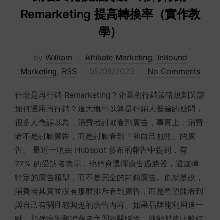
Remarketing 提高轉換率（實作教
學）
by
William
Affiliate Marketing
,
InBound
Posted
Marketing
,
RSS
05/09/2023
No Comments
on
什麼是再行銷 Remarketing？企業的行銷策略規劃又該
如何運用再行銷？這大概可以算是行銷人普遍的疑問，
很多人會誤以為，消費者討厭看到廣告，事實上，消費
者不是討厭廣告，而是討厭看到「和自己無關」的廣
告。 最近一項由 Hubspot 發布的報告中提到，有
77% 的受訪者表示，他們會選擇廣告過濾器，過濾掉
特定的廣告類型，而不是完全的封鎖廣告。也就是說，
消費者其實並沒有那麼排斥看到廣告，而是希望能看到
與自己有關且感興趣的廣告內容。如果品牌能利用這一
點，加強廣告和消費者之間的關聯性，就能製造比較好