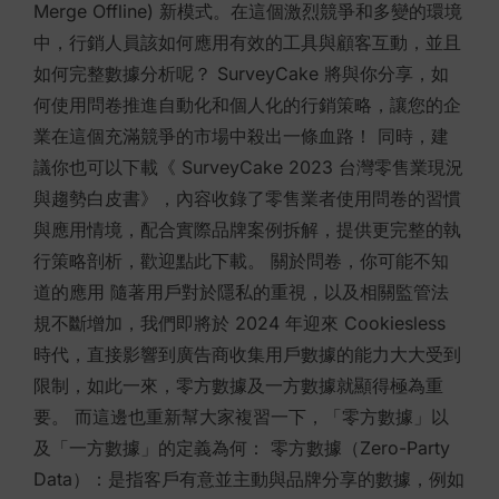
Merge Offline) 新模式。在這個激烈競爭和多變的環境
中，行銷人員該如何應用有效的工具與顧客互動，並且
如何完整數據分析呢？ ​​SurveyCake 將與你分享，如
何使用問卷推進自動化和個人化的行銷策略，讓您的企
業在這個充滿競爭的市場中殺出一條血路！ 同時，建
議你也可以下載《 SurveyCake 2023 台灣零售業現況
與趨勢白皮書》，內容收錄了零售業者使用問卷的習慣
與應用情境，配合實際品牌案例拆解，提供更完整的執
行策略剖析，歡迎點此下載。 關於問卷，你可能不知
道的應用 隨著用戶對於隱私的重視，以及相關監管法
規不斷增加，我們即將於 2024 年迎來 Cookiesless
時代，直接影響到廣告商收集用戶數據的能力大大受到
限制，如此一來，零方數據及一方數據就顯得極為重
要。 而這邊也重新幫大家複習一下，「零方數據」以
及「一方數據」的定義為何： 零方數據（Zero-Party
Data）：是指客戶有意並主動與品牌分享的數據，例如