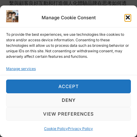
繫與顧客良好互動和打造個人化體驗品牌在思考如何透
過問卷經營會員時，首先可以先把問卷行銷策略分為長
Manage Cookie Consent
期與短期兩個階段。 長期問卷：以滿意度問卷為主，
同時也是會員數據的主要來源，通常會與公司內部系統
To provide the best experiences, we use technologies like cookies to
（CRM、CDP、POS 系統） 做串接。 本土知名皮鞋
store and/or access device information. Consenting to these
品牌他們使用問卷來收集顧客的數據，包括實體活動的
technologies will allow us to process data such as browsing behavior or
unique IDs on this site. Not consenting or withdrawing consent, may
報名報導和線上售後滿意度問卷，透過會員系統的串
adversely affect certain features and functions.
接，減少了用戶填資料的麻煩，提升問卷填答率，並透
Manage services
過問卷結果來贈送實體體驗券或折價券，來做進一步線
上導流和線下業務接洽的機會。 知名皮鞋零售使用
ACCEPT
SurveyCake 售後問卷串接會員系統 比較特別的是，
他們也利用 MarTech 的腳本工具來評估用戶滿意度，
DENY
根據問卷填答結果來分別發送折價券或安排客服人員與
VIEW PREFERENCES
滿意度低的消費者聯繫，重建顧客對於品牌的信任。
綜合 SurveyCake 和 POS 機串接服務，不僅可以降低
Cookie Policy
Privacy Policy
人工和行政成本，更可以藉由抽獎活動來刺激消費者進