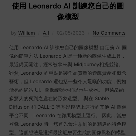
使用 Leonardo AI 訓練您自己的圖
像模型
Posted
by
William
A.I
02/05/2023
No Comments
on
使用 Leonardo AI 訓練您自己的圖像模型 自定義 AI 圖
像的簡單方法 Leonardo AI是一種新的圖像生成工具，
最近備受關注，經常被拿來與 Midjourney相提並論。
雖然 Leonardo 的重點是製作高質量的遊戲資產和概念
藝術，但 Leonardo 還包括一些令人驚嘆的功能，例如
漂亮的網站 UI、圖像編輯器和提示生成器。 但萊昂納
多驚人的獨到之處在於形象造型。 與在 Stable
Diffusion 和 DALL-E 等基礎模型上運行的其他 AI 圖像
平台不同，Leonardo 在微調模型上運行。 因此，當您
登錄 Leonardo 時，您首先會注意到的是精選的特色模
型。這個想法是選擇最接近您要生成的圖像風格的模型