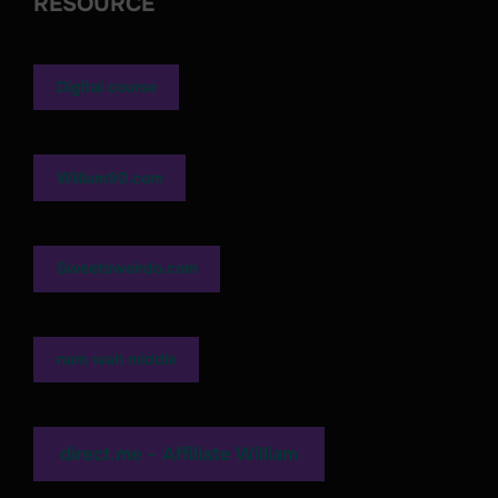
RESOURCE
Digital course
William90.com
Sweetsweirdo.com
nam wah middle
direct.me - Affiliate William