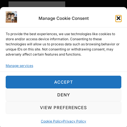
Manage Cookie Consent
To provide the best experiences, we use technologies like cookies to
store and/or access device information. Consenting to these
technologies will allow us to process data such as browsing behavior or
unique IDs on this site. Not consenting or withdrawing consent, may
adversely affect certain features and functions.
Manage services
問卷調查
ACCEPT
DENY
Privacy Policy
Copyright © 2026 Affiliate William
VIEW PREFERENCES
Inspiro Theme
by
WPZOOM
Cookie Policy
Privacy Policy